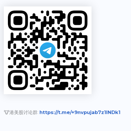
🐮港美股讨论群:
https://t.me/+9nvpujab7z1lNDk1