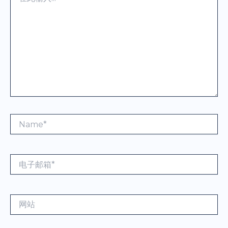
此
输
入...
Name*
电
子
邮
箱
网
*
站