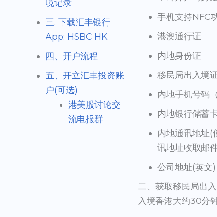
境记录
手机支持NFC
三. 下载汇丰银行
港澳通行证
App: HSBC HK
内地身份证
四、开户流程
移民局出入境
五、开立汇丰投资账
户(可选)
内地手机号码
港美股讨论交
内地银行储蓄
流电报群
内地通讯地址
讯地址收取邮件
公司地址(英文)
二、获取移民局出入
入境香港大约30分钟