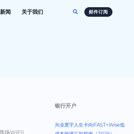
搜
新闻
关于我们
邮件订阅
索
银行开户
兴业寰宇人生卡向iFAST+Wise低
WIFI)
成本跨境汇款指南（2026）