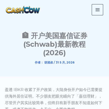
跳
MAI
至
ME
内
容
🏦 开户美国嘉信证券
(Schwab)最新教程
(2026)
作者：
胡渣叔
/
31 5 月, 2026
盈透 IBKR 收紧了开户政策，大陆身份开户如今已需要提
供海外居住证明。不少朋友把眼光瞄向了「嘉信理财」，
尽管开户其实比较简单，但终归有新手朋友不知道如何下