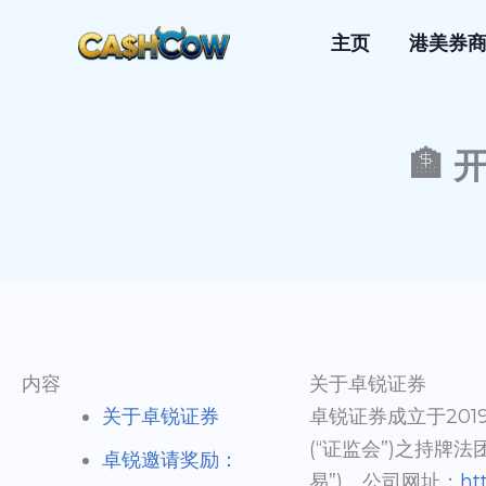
跳
主页
港美券
至
内
容
🏦
内容
关于卓锐证券
关于卓锐证券
卓锐证券成立于20
(“证监会”)之持牌
卓锐邀请奖励：
易”)。公司网址：
htt