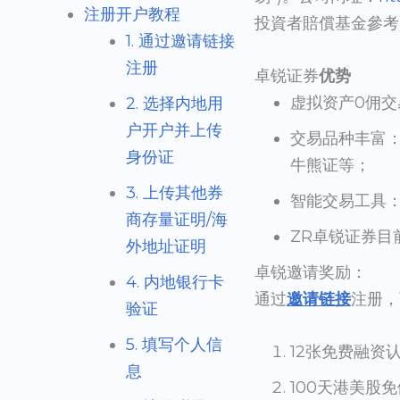
注册开户教程
投資者賠償基金參考
1. 通过邀请链接
注册
卓锐证券
优势
虚拟资产0佣交
2. 选择内地用
户开户并上传
交易品种丰富
身份证
牛熊证等；
3. 上传其他券
智能交易工具：
商存量证明/海
ZR卓锐证券目
外地址证明
卓锐邀请奖励：
4. 内地银行卡
通过
邀请链接
注册，
验证
5. 填写个人信
12张免费融资
息
100天港美股