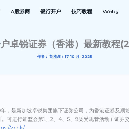
商
A股券商
银行开户
技巧教程
Web3
 开户卓锐证券（香港）最新教程(20
作者：
胡渣叔
/
17 10 月, 2025
19年，是新加坡卓锐集团旗下证券公司，为香港证券及期
法团。可进行证监会第1、2、4、5、9类受规管活动 (“证
ps://zr.hk/