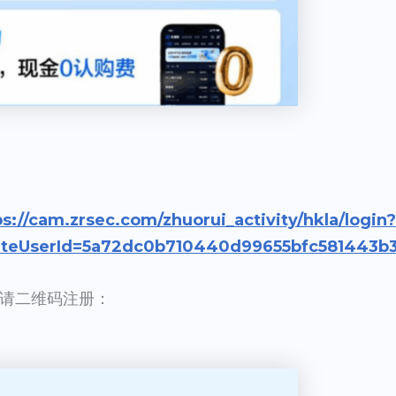
ps://cam.zrsec.com/zhuorui_activity/hkla/login?
viteUserId=5a72dc0b710440d99655bfc581443b
请二维码注册：