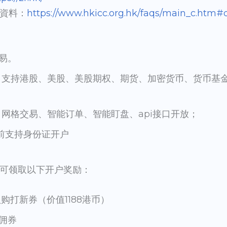
資料：
https://www.hkicc.org.hk/faqs/main_c.htm#
易。
：支持港股、美股、美股期权、期货、加密货币、货币基
网格交易、智能订单、智能盯盘、api接口开放；
前支持身份证开户
可领取以下开户奖励：
认购打新券（价值1188港币）
免佣券