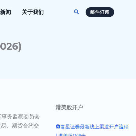
搜
新闻
关于我们
邮件订阅
索
26)
港美股开户
货事务监察委员会
券交易、期货合约交
🏦复星证券最新线上渠道开户流程
| 港美股0佣金