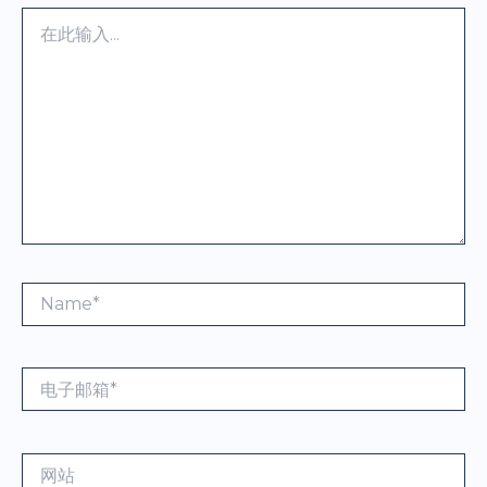
在
此
输
入...
Name*
电
子
邮
箱
网
*
站