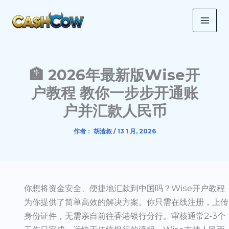
跳
MAI
至
ME
内
容
🏦 2026年最新版Wise开
户教程 教你一步步开通账
户并汇款人民币
作者：
胡渣叔
/
13 1 月, 2026
你想将资金安全、便捷地汇款到中国吗？Wise开户教程
为你提供了简单高效的解决方案。你只需在线注册，上传
身份证件，无需亲自前往香港银行分行。审核通常2-3个