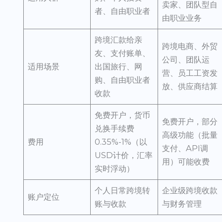
卖家、团队型自
者、自由职业者
由职业业务
跨境汇款给亲
跨境电商、外贸
友、支付账单、
公司、团队运
适用场景
出国旅行、网
营、员工工资发
购、自由职业者
放、供应商结算
收款
免费开户，货币
免费开户，部分
兑换手续费
高级功能（批量
费用
0.35%-1%（以
支付、API调
USD计价，汇率
用）可能收费
实时浮动）
个人日常跨境转
企业级跨境收款
账户定位
账与收款
与财务管理