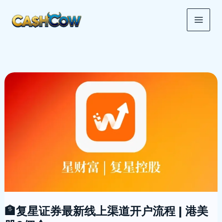
跳
MAI
至
ME
内
容
🏦
复
星
证
券
最
新
线
上
渠
🏦复星证券最新线上渠道开户流程 | 港美
道