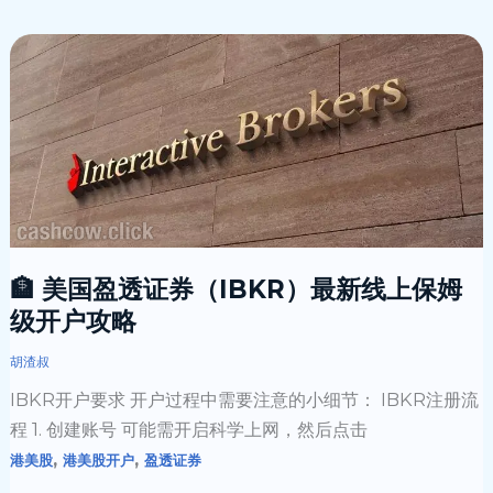
线
🏦
上
美
开
国
户
盈
全
透
流
证
程
券
（2026）
（IBKR）
最
🏦 美国盈透证券（IBKR）最新线上保姆
新
级开户攻略
线
胡渣叔
上
IBKR开户要求 开户过程中需要注意的小细节： IBKR注册流
保
程 1. 创建账号 可能需开启科学上网，然后点击
姆
,
,
港美股
港美股开户
盈透证券
级
开