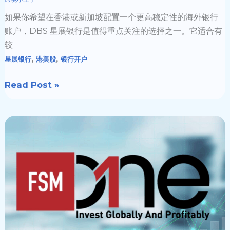
坡
如果你希望在香港或新加坡配置一个更高稳定性的海外银行
账
账户，DBS 星展银行是值得重点关注的选择之一。它适合有
户
较
内
,
,
星展银行
港美股
银行开户
地
见
Read Post »
证
要
🏦
求
新
加
坡
券
商
FSMOne
开