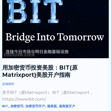
加
密
货
币
投
资
美
股：
BIT(原
Matrixport)
用加密货币投资美股：BIT(原
美
Matrixport)美股开户指南
股
开
是嗨啵呀
户
关于BIT（原Matrixport） BIT（原Matrixport，
指
https://www.bit.com/
南
,
,
,
,
BIT
加密货币
加密货币开户
港美股
港美股开户