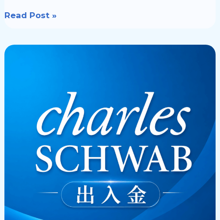
Read Post »
🏦
Charles
Schwab
嘉
信
证
券
入
金
流
程