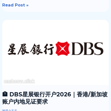
Read Post »
户
攻
略
🏦
DBS
星
展
银
行
开
户
2026
｜
香
🏦 DBS星展银行开户2026｜香港/新加坡
港/
账户内地见证要求
新
加
跨境小王子