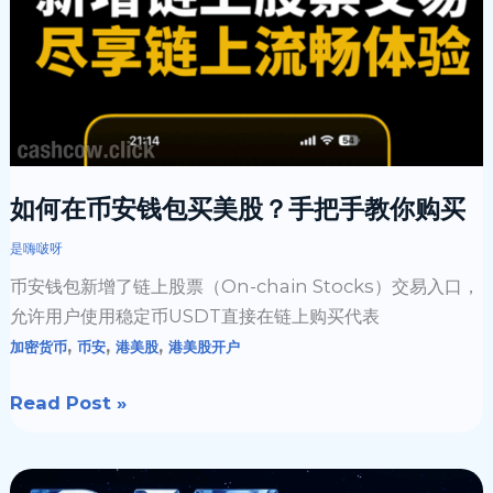
安
钱
包
买
美
股？
手
如何在币安钱包买美股？手把手教你购买
把
是嗨啵呀
手
教
币安钱包新增了链上股票（On-chain Stocks）交易入口，
你
允许用户使用稳定币USDT直接在链上购买代表
购
,
,
,
加密货币
币安
港美股
港美股开户
买
Read Post »
用