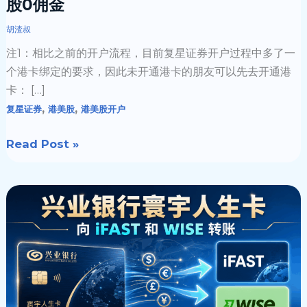
股0佣金
开
户
胡渣叔
流
注1：相比之前的开户流程，目前复星证券开户过程中多了一
程
个港卡绑定的要求，因此未开通港卡的朋友可以先去开通港
|
卡： […]
港
,
,
复星证券
港美股
港美股开户
美
股
Read Post »
0
佣
金
兴
业
寰
宇
人
生
卡