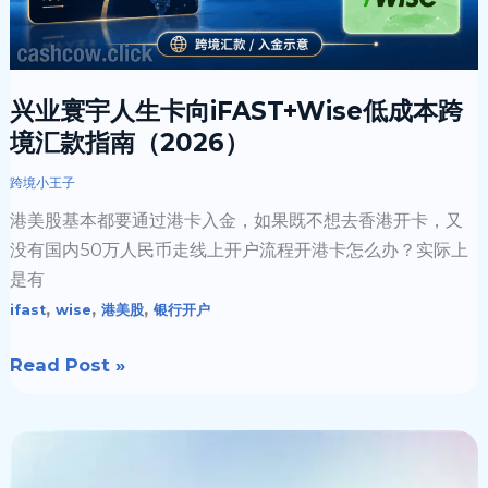
向
iFAST+Wise
低
兴业寰宇人生卡向iFAST+Wise低成本跨
成
境汇款指南（2026）
本
跨
跨境小王子
境
港美股基本都要通过港卡入金，如果既不想去香港开卡，又
汇
没有国内50万人民币走线上开户流程开港卡怎么办？实际上
款
是有
指
,
,
,
ifast
wise
港美股
银行开户
南
（2026）
Read Post »
📄
当