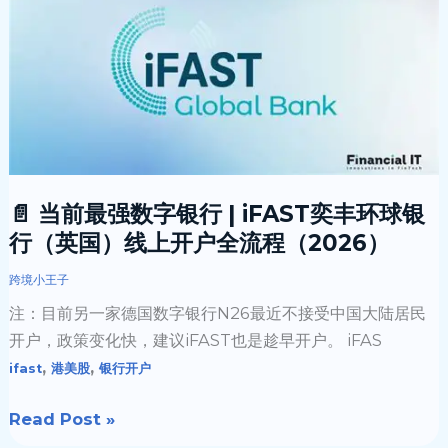
前
最
强
数
字
银
行
|
📄 当前最强数字银行 | iFAST奕丰环球银
iFAST
行（英国）线上开户全流程（2026）
奕
丰
跨境小王子
环
注：目前另一家德国数字银行N26最近不接受中国大陆居民
球
开户，政策变化快，建议iFAST也是趁早开户。 iFAS
银
,
,
ifast
港美股
银行开户
行
（英
Read Post »
国）