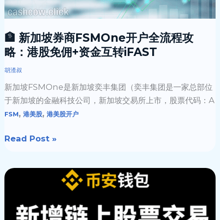
户
全
流
🏦 新加坡券商FSMOne开户全流程攻
程
略：港股免佣+资金互转iFAST
攻
略：
胡渣叔
港
新加坡FSMOne是新加坡奕丰集团（奕丰集团是一家总部位
股
于新加坡的金融科技公司，新加坡交易所上市，股票代码：A
免
,
,
FSM
港美股
港美股开户
佣
+资
Read Post »
金
互
如
转
何
iFAST
在
币