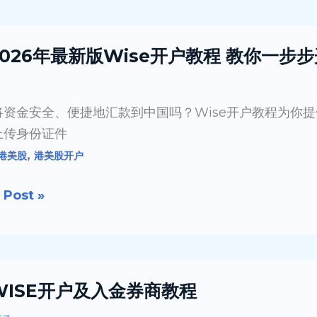
 2026年最新版Wise开户教程 教你一
将资金安全、便捷地汇款到中国吗？Wise开户教程为你
上传身份证件
,
港美股
港美股开户
26）
 Post »
 WISE开户及入金券商教程