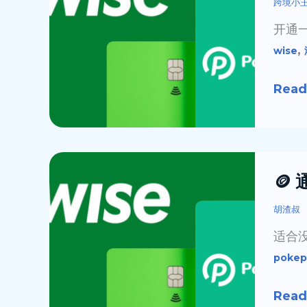
跨境小
步
户
开通
步
及
,
wise
开
入
通
金
Read
账
券
户
商
并
教
汇
程
🪙
🪙
款
通
人
过
胡渣叔
民
数
适合
币
字
pokep
货
币
Read
给