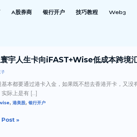
商
A股券商
银行开户
技巧教程
Web3
寰宇人生卡向iFAST+Wise低成本跨境
王子
股基本都要通过港卡入金，如果既不想去香港开卡，又没有
实际上是有 […]
,
,
wise
港美股
银行开户
 Post »
T+Wise