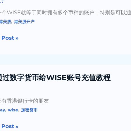
王子
一个WISE就等于同时拥有多个币种的账户，特别是可以
,
港美股
港美股开户
 Post »
 通过数字货币给WISE账号充值教程
没有香港银行卡的朋友
,
,
ay
wise
加密货币
 Post »