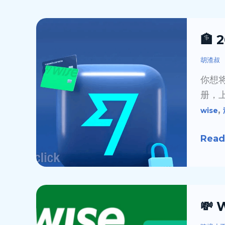
成
本
🏦
🏦
跨
2026
境
年
胡渣叔
汇
最
你想
款
新
册，
指
版
,
wise
南
Wise
（20
开
Read
户
教
程
教
💸
💸
你
WISE
一
开