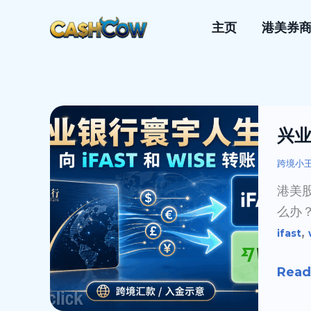
跳
主页
港美券
至
内
容
兴
兴业
业
寰
跨境小
宇
港美
人
么办？
生
,
ifast
卡
向
Read
iFAS
低