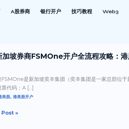
商
A股券商
银行开户
技巧教程
Web3
 新加坡券商FSMOne开户全流程攻略：港
坡FSMOne是新加坡奕丰集团（奕丰集团是一家总部位
票代码：A […]
,
港美股
港美股开户
One
 Post »