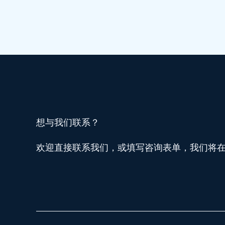
流
程
攻
略：
港
股
免
佣
想与我们联系？
+资
金
欢迎直接联系我们，或填写咨询表单，我们将在 
互
转
iFAS