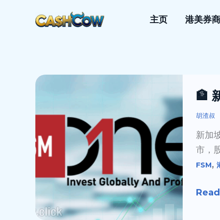
跳
主页
港美券
至
内
容
🏦
🏦
新
加
胡渣叔
坡
新加
券
市，股
商
,
FSM
FSM
开
Read
户
全