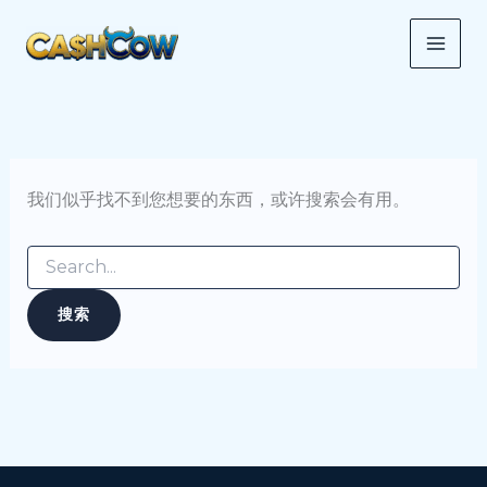
搜
跳
MAI
索：
至
ME
内
容
我们似乎找不到您想要的东西，或许搜索会有用。