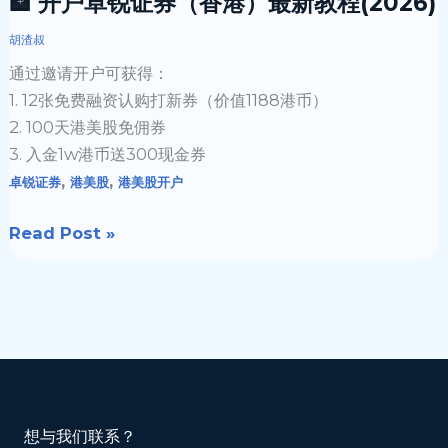
🏦 开户卓锐证券（香港）最新教程(2026)
教
程
胡渣叔
(2026)
通过邀请开户可获得：
1. 12张免费融资认购打新券（价值1188港币）
2. 100天港美股免佣券
3. 入金1w港币送300现金券
,
,
卓锐证券
港美股
港美股开户
Read Post »
想与我们联系？