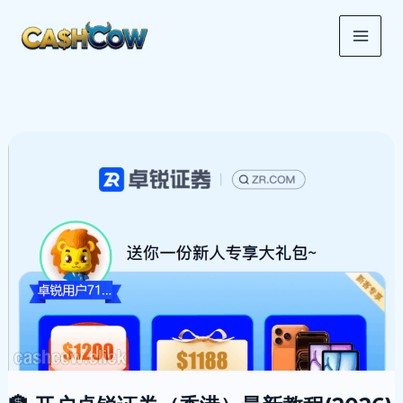
跳
MAI
至
ME
内
容
🏦
开
户
卓
锐
证
券
（香
港）
最
新