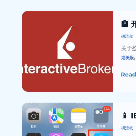
线
上
🏦
🏦
保
开
姆
户
胡渣叔
级
盈
关于盈
开
透
港美股
户
证
攻
券
Read
略
（美
国）
最
新
📱
📱 
教
IBKR
程
Mobi
胡渣叔
(202
Andr