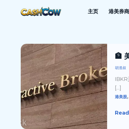
跳
主页
港美券
至
内
容
🏦
🏦
美
国
胡渣叔
盈
IBK
透
[…]
证
港美股
券
（IB
Read
最
新