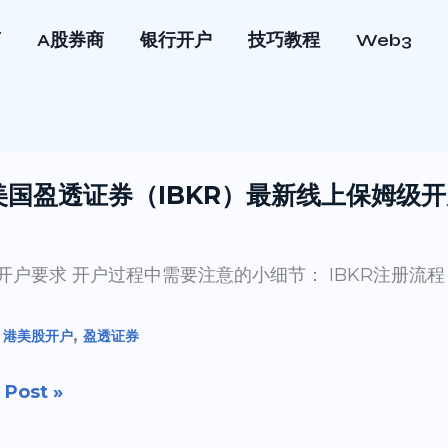
商
A股券商
银行开户
技巧教程
Web3
 美国盈透证券（IBKR）最新线上保姆级
R开户要求 开户过程中需要注意的小细节： IBKR注册流程
,
,
港美股开户
盈透证券
KR）
 Post »