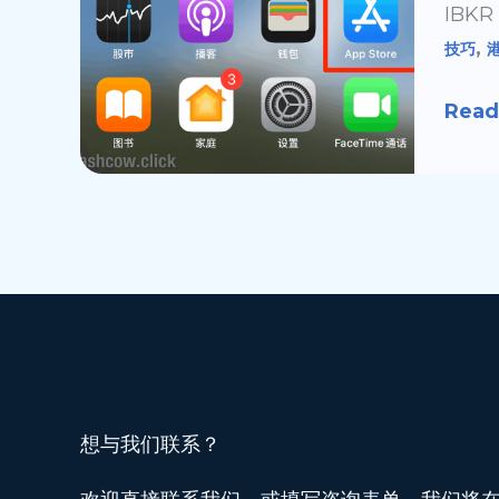
IBK
App
,
技巧
安
装
Read
教
程
想与我们联系？