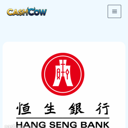
跳
MAI
至
ME
内
容
🏦
HSBC
恒
生
银
行
2026
线
上
开
户