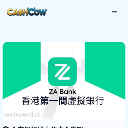
跳
MAI
至
ME
内
容
🏦
众
安
银
行
线
上
开
户
全
流