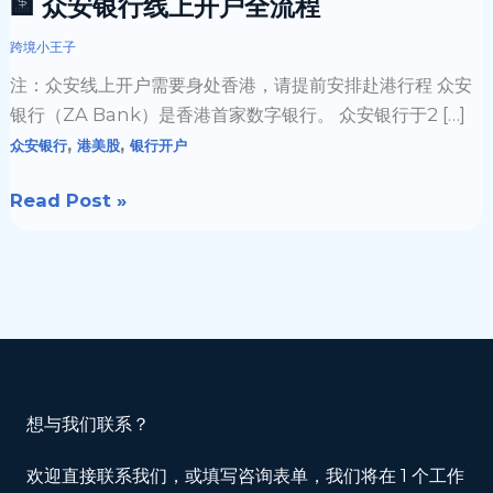
🏦 众安银行线上开户全流程
程
跨境小王子
注：众安线上开户需要身处香港，请提前安排赴港行程 众安
银行（ZA Bank）是香港首家数字银行。 众安银行于2 […]
,
,
众安银行
港美股
银行开户
Read Post »
想与我们联系？
欢迎直接联系我们，或填写咨询表单，我们将在 1 个工作